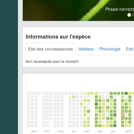
Phasia hemipt
Informations sur l'espèce
Etat des connaissances
Habitats
Phénologie
Etat
Non renseignée pour le moment
janv.
févr.
mars
avr.
mai
juin
juil.
août