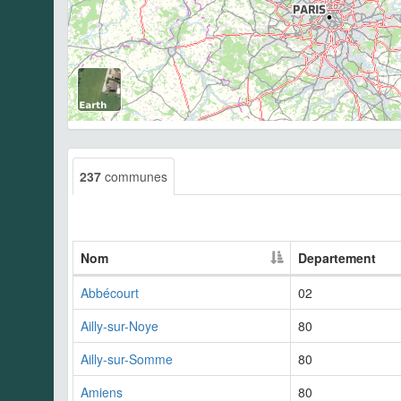
237
communes
Nom
Departement
Abbécourt
02
Ailly-sur-Noye
80
Ailly-sur-Somme
80
Amiens
80