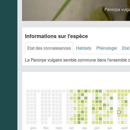
Panorpa vulg
Informations sur l'espèce
Etat des connaissances
Habitats
Phénologie
Etat
La Panorpe vulgaire semble commune dans l'ensemble de la
janv.
févr.
mars
avr.
mai
juin
juil.
août