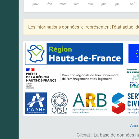
janv.
févr.
mars
avr.
mai
juin
juil.
août
Les informations données ici représentent l'état actue
Accu
Clicnat : La base de données nat