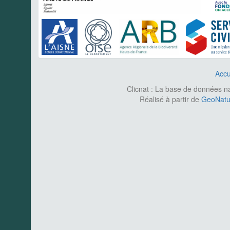
Accu
Clicnat : La base de données nat
Réalisé à partir de
GeoNatur