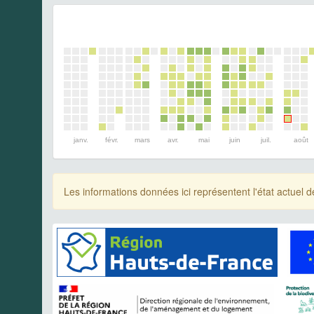
janv.
févr.
mars
avr.
mai
juin
juil.
août
Les informations données ici représentent l'état actue