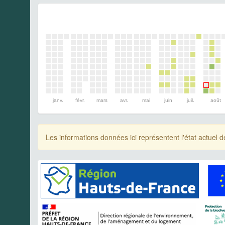
janv.
févr.
mars
avr.
mai
juin
juil.
août
Les informations données ici représentent l'état actue