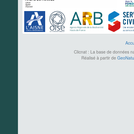
Accu
Clicnat : La base de données nat
Réalisé à partir de
GeoNatur