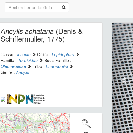
(Denis &
Ancylis achatana
Schiffermüller, 1775)
Classe :
Insecta
Ordre :
Lepidoptera
Famille :
Tortricidae
Sous-Famille :
Olethreutinae
Tribu :
Enarmoniini
Genre :
Ancylis