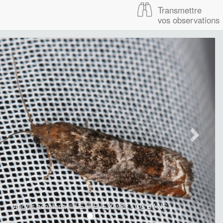
Transmettre
vos observations
Ancylis achatana © LETHEVE Xavier - CC BY-NC