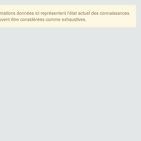
rmations données ici représentent l'état actuel des connaissances
uvent être considérées comme exhaustives.