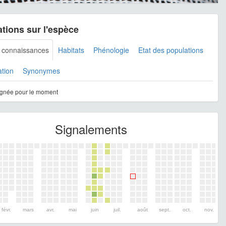
tions sur l'espèce
s connaissances
Habitats
Phénologie
Etat des populations
ation
Synonymes
gnée pour le moment
Signalements
févr.
mars
avr.
mai
juin
juil.
août
sept.
oct.
nov.