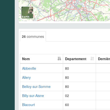
26
communes
Nom
Departement
Derniè
Abbeville
80
Allery
80
Belloy-sur-Somme
80
Billy-sur-Aisne
02
Blacourt
60