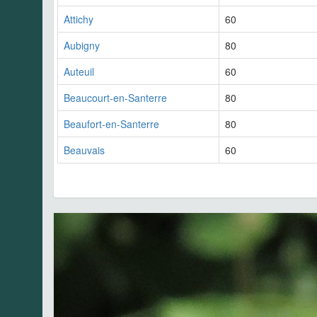
Attichy
60
Aubigny
80
Auteuil
60
Beaucourt-en-Santerre
80
Beaufort-en-Santerre
80
Beauvais
60