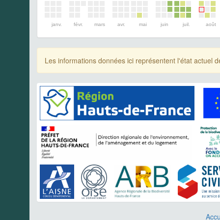
janv.
févr.
mars
avr.
mai
juin
juil.
août
Les informations données ici représentent l'état actue
Accu