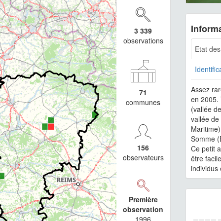
Informa
3 339
observations
Etat de
Identific
Assez rar
71
en 2005. 
communes
(vallée d
vallée de
Maritime)
Somme (E
156
Ce petit 
observateurs
être faci
individus
Première
observation
1996