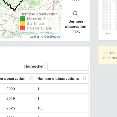
Dernière observation
Moins de 5 ans
Dernière
5 à 10 ans
observation
Plus de 10 ans
2026
janv.
Leaflet
| ©
Geo2France
Les info
et ne pe
Rechercher :
re observation
Nombre d'observations
2020
1
2019
1
2025
103