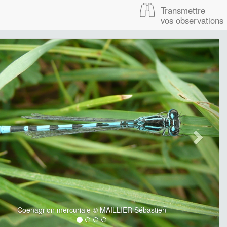
Transmettre
vos observations
Coenagrion mercuriale © MAILLIER Sébastien