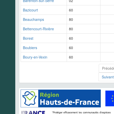
Barenton-sur-Serre
02
Bazicourt
60
Beauchamps
80
Bettencourt-Rivière
80
Borest
60
Boubiers
60
Boury-en-Vexin
60
Précéd
Suivant