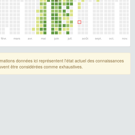
févr.
mars
avr.
mai
juin
juil.
août
sept.
oct.
nov.
rmations données ici représentent l'état actuel des connaissances
uvent être considérées comme exhaustives.