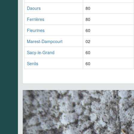
Daours
80
Ferrières
80
Fleurines
60
Marest-Dampcourt
02
Sacy-le-Grand
60
Senlis
60