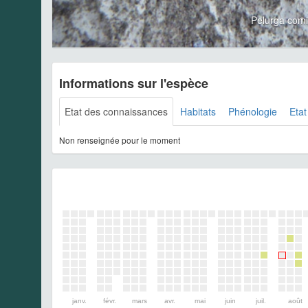
Pelurga com
Informations sur l'espèce
Etat des connaissances
Habitats
Phénologie
Etat
Non renseignée pour le moment
janv.
févr.
mars
avr.
mai
juin
juil.
août