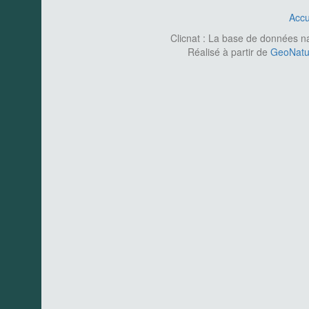
Accu
Clicnat : La base de données nat
Réalisé à partir de
GeoNatur