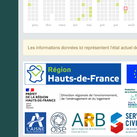
janv.
févr.
mars
avr.
mai
juin
juil.
août
Les informations données ici représentent l'état actue