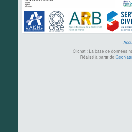
Accu
Clicnat : La base de données nat
Réalisé à partir de
GeoNatur