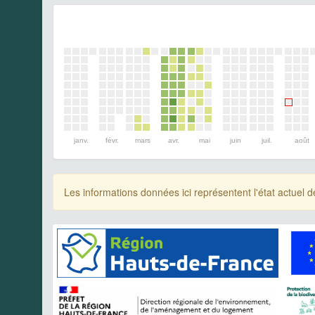
janv.
févr.
mars
avr.
mai
juin
juil.
août
Les informations données ici représentent l'état actue