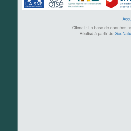
Accu
Clicnat : La base de données nat
Réalisé à partir de
GeoNatur