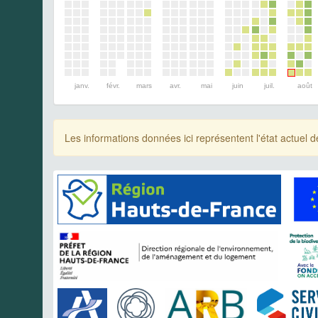
janv.
févr.
mars
avr.
mai
juin
juil.
août
Les informations données ici représentent l'état actue