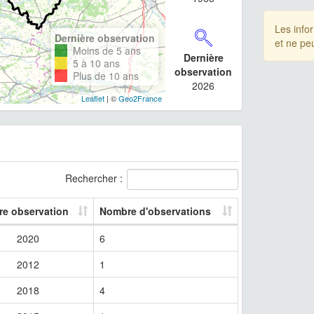
Les info
Dernière observation
et ne pe
Moins de 5 ans
Dernière
5 à 10 ans
observation
Plus de 10 ans
2026
Leaflet
| ©
Geo2France
Rechercher :
re observation
Nombre d'observations
2020
6
2012
1
2018
4