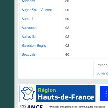
Andechy
80
Auger-Saint-Vincent
60
Auneuil
60
Autreppes
02
Autreville
02
Barenton-Bugny
02
Beauvais
60
Précéd
Suivant