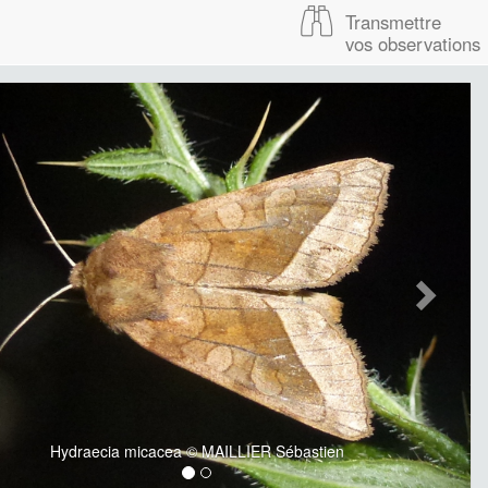
Transmettre
vos observations
Hydraecia micacea © MAILLIER Sébastien