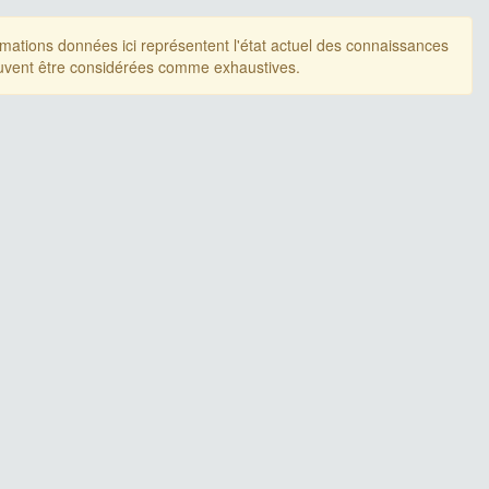
rmations données ici représentent l'état actuel des connaissances
uvent être considérées comme exhaustives.