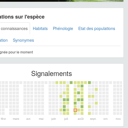
tions sur l'espèce
s connaissances
Habitats
Phénologie
Etat des populations
ation
Synonymes
gnée pour le moment
Signalements
févr.
mars
avr.
mai
juin
juil.
août
sept.
oct.
nov.