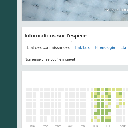
Halticus lut
Informations sur l'espèce
Etat des connaissances
Habitats
Phénologie
Etat
Non renseignée pour le moment
janv.
févr.
mars
avr.
mai
juin
juil.
août