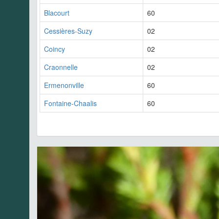
Blacourt
60
Cessières-Suzy
02
Coincy
02
Craonnelle
02
Ermenonville
60
Fontaine-Chaalis
60