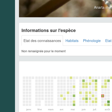
Anarta myr
Informations sur l'espèce
Etat des connaissances
Habitats
Phénologie
Etat
Non renseignée pour le moment
janv.
févr.
mars
avr.
mai
juin
juil.
août