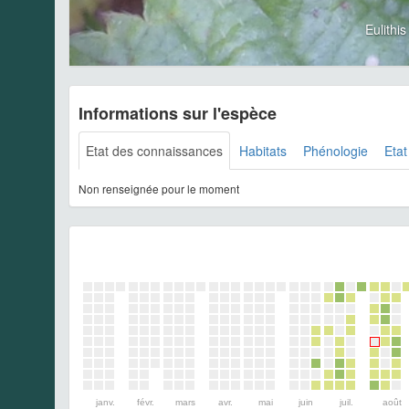
Eulithi
Informations sur l'espèce
Etat des connaissances
Habitats
Phénologie
Etat
Non renseignée pour le moment
janv.
févr.
mars
avr.
mai
juin
juil.
août