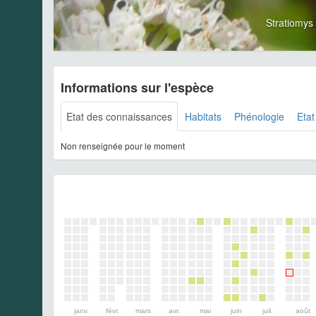
Stratiomys
Informations sur l'espèce
Etat des connaissances
Habitats
Phénologie
Etat
Non renseignée pour le moment
janv.
févr.
mars
avr.
mai
juin
juil.
août