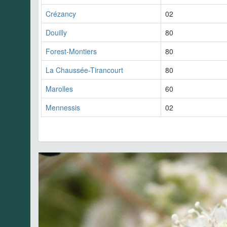
Crézancy
02
Douilly
80
Forest-Montiers
80
La Chaussée-Tirancourt
80
Marolles
60
Mennessis
02