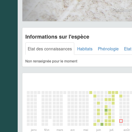
Pandemis 
Informations sur l'espèce
Etat des connaissances
Habitats
Phénologie
Etat
Non renseignée pour le moment
janv.
févr.
mars
avr.
mai
juin
juil.
août