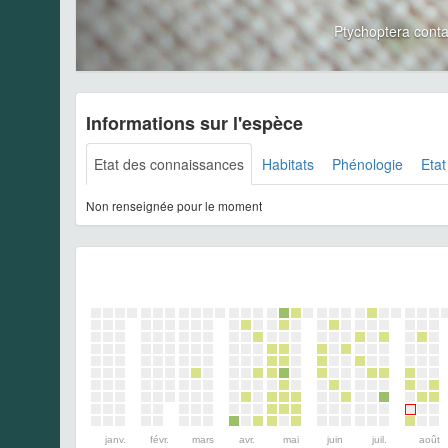
Ptychoptera con
Informations sur l'espèce
Etat des connaissances
Habitats
Phénologie
Etat
Non renseignée pour le moment
janv.
févr.
mars
avr.
mai
juin
juil.
août