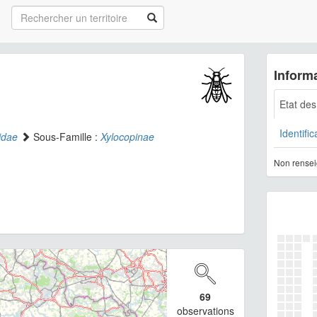
Informa
Etat de
Identific
idae
Sous-Famille :
Xylocopinae
Non rensei
69
observations