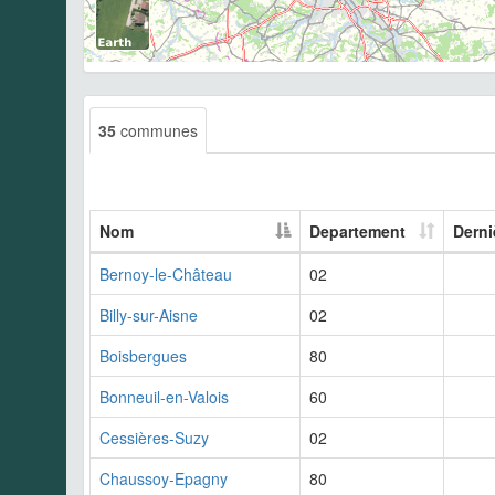
35
communes
Nom
Departement
Derni
Bernoy-le-Château
02
Billy-sur-Aisne
02
Boisbergues
80
Bonneuil-en-Valois
60
Cessières-Suzy
02
Chaussoy-Epagny
80