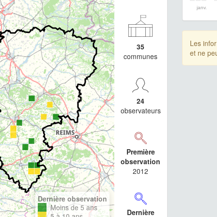
janv.
Les info
35
et ne pe
communes
24
observateurs
Première
observation
2012
Dernière observation
Moins de 5 ans
Dernière
5 à 10 ans