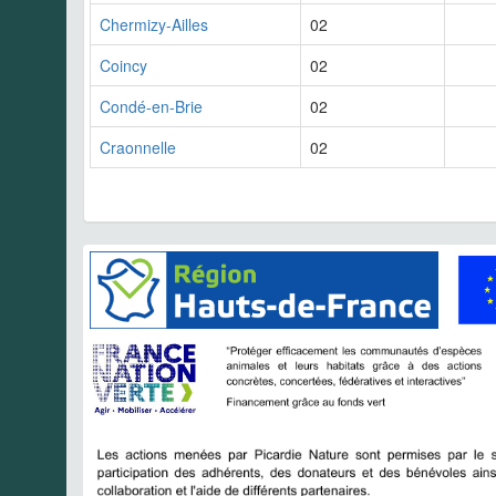
Chermizy-Ailles
02
Coincy
02
Condé-en-Brie
02
Craonnelle
02