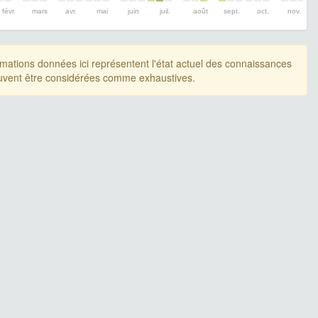
févr.
mars
avr.
mai
juin
juil.
août
sept.
oct.
nov.
rmations données ici représentent l'état actuel des connaissances
uvent être considérées comme exhaustives.