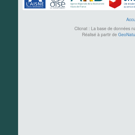
Accu
Clicnat : La base de données nat
Réalisé à partir de
GeoNatur