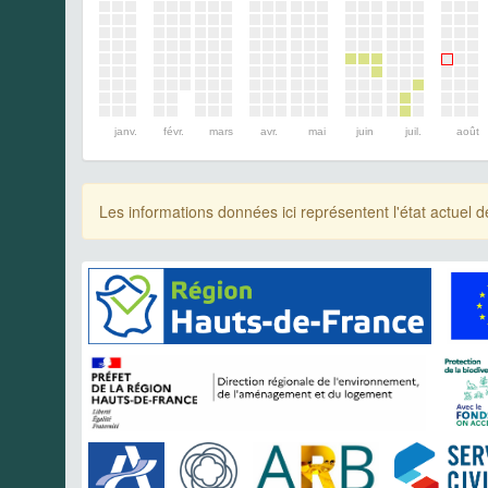
janv.
févr.
mars
avr.
mai
juin
juil.
août
Les informations données ici représentent l'état actue