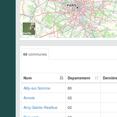
68
communes
Nom
Departement
Dernièr
Ailly-sur-Somme
80
Annois
02
Arcy-Sainte-Restitue
02