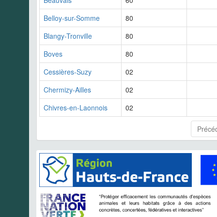
Beauvais
60
Belloy-sur-Somme
80
Blangy-Tronville
80
Boves
80
Cessières-Suzy
02
Chermizy-Ailles
02
Chivres-en-Laonnois
02
Précé