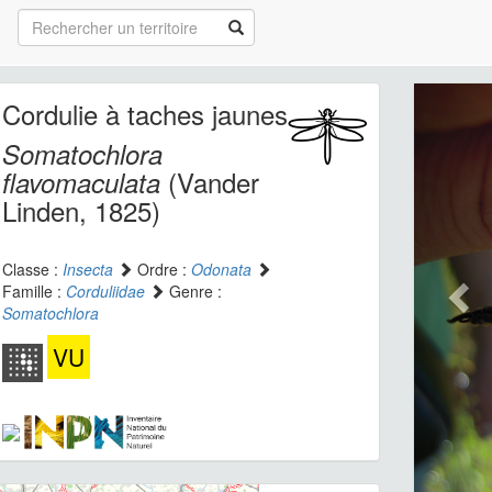
Cordulie à taches jaunes
Somatochlora
(Vander
flavomaculata
Linden, 1825)
Classe :
Insecta
Ordre :
Odonata
Famille :
Corduliidae
Genre :
Somatochlora
VU