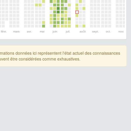
févr.
mars
avr.
mai
juin
juil.
août
sept.
oct.
nov.
rmations données ici représentent l'état actuel des connaissances
uvent être considérées comme exhaustives.