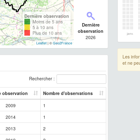
Dernière observation
Moins de 5 ans
Dernière
5 à 10 ans
observation
Plus de 10 ans
janv.
2026
Leaflet
| ©
Geo2France
Les info
et ne pe
Rechercher :
e observation
Nombre d'observations
2009
1
2014
1
2013
2