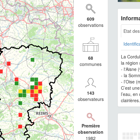
Informa
609
observations
Etat de
Identific
La Cordul
68
la région
communes
- l'Aisne 
- la Somm
- l’Oise 
C’est une
143
l’eau, en
observateurs
clairière
Première
observation
1982