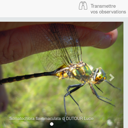
Transmettre
vos observations
Somatochlora flavomaculata © DUTOUR Lucie