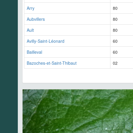
Arry
80
Aubvillers
80
Ault
80
Avilly-Saint-Léonard
60
Bailleval
60
Bazoches-et-Saint-Thibaut
02