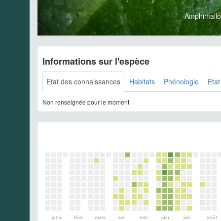
Amphimallon
Informations sur l'espèce
Etat des connaissances
Habitats
Phénologie
Etat
Non renseignée pour le moment
janv.
févr.
mars
avr.
mai
juin
juil.
août