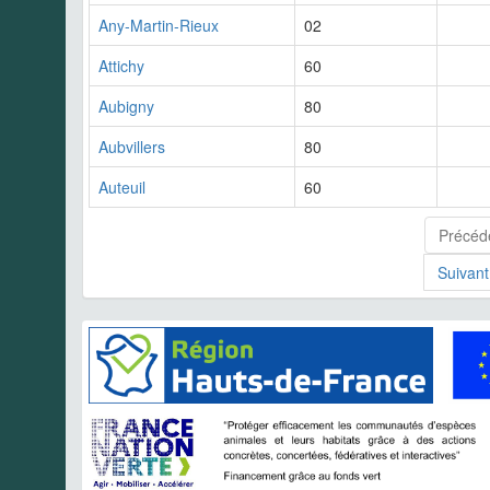
Any-Martin-Rieux
02
Attichy
60
Aubigny
80
Aubvillers
80
Auteuil
60
Précéd
Suivant