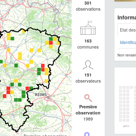
301
observations
Informa
Etat de
163
Identific
communes
Non rensei
151
observateurs
Première
observation
1989
janv.
Dernière observation