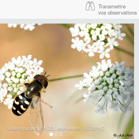
Transmettre
vos observations
Scaeva pyrastri © NOEL Jean-Adrien - CC BY-NC