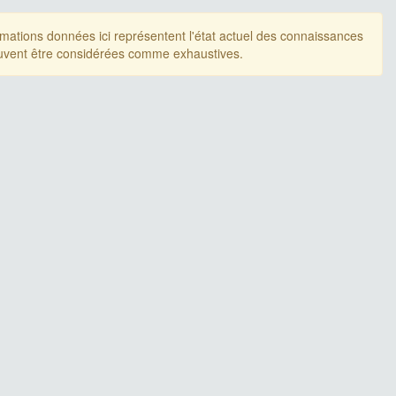
rmations données ici représentent l'état actuel des connaissances
uvent être considérées comme exhaustives.