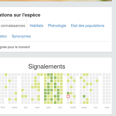
tions sur l'espèce
s connaissances
Habitats
Phénologie
Etat des populations
ation
Synonymes
gnée pour le moment
Signalements
févr.
mars
avr.
mai
juin
juil.
août
sept.
oct.
nov.