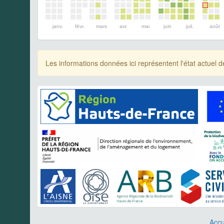
janv.
févr.
mars
avr.
mai
juin
juil.
août
Les informations données ici représentent l'état actue
Accu