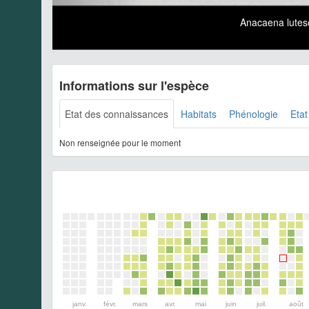
Anacaena lute
Informations sur l'espèce
Etat des connaissances
Habitats
Phénologie
Etat
Non renseignée pour le moment
janv.
févr.
mars
avr.
mai
juin
juil.
août