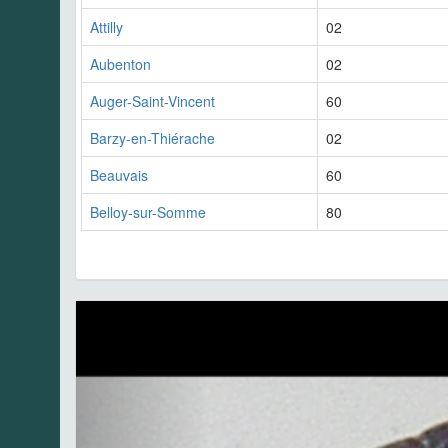
Attilly
02
Aubenton
02
Auger-Saint-Vincent
60
Barzy-en-Thiérache
02
Beauvais
60
Belloy-sur-Somme
80