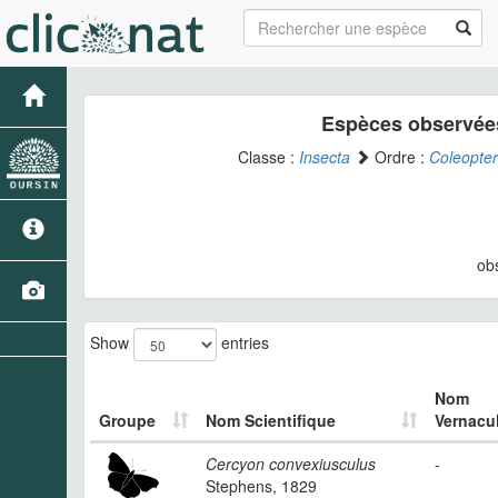
Espèces observée
Classe :
Insecta
Ordre :
Coleopte
ob
Show
entries
Nom
Groupe
Nom Scientifique
Vernacul
Cercyon convexiusculus
-
Stephens, 1829