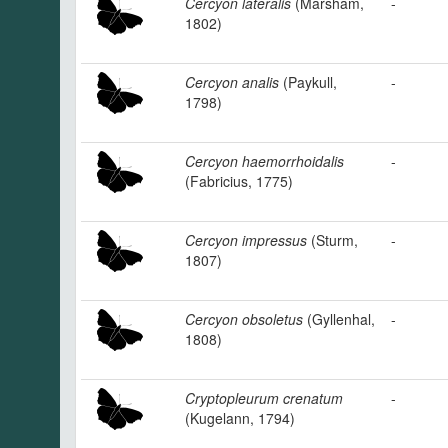
Cercyon lateralis
(Marsham,
-
1802)
Cercyon analis
(Paykull,
-
1798)
Cercyon haemorrhoidalis
-
(Fabricius, 1775)
Cercyon impressus
(Sturm,
-
1807)
Cercyon obsoletus
(Gyllenhal,
-
1808)
Cryptopleurum crenatum
-
(Kugelann, 1794)