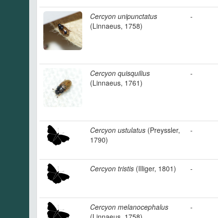
Cercyon unipunctatus
-
(Linnaeus, 1758)
Cercyon quisquilius
-
(Linnaeus, 1761)
Cercyon ustulatus
(Preyssler,
-
1790)
Cercyon tristis
(Illiger, 1801)
-
Cercyon melanocephalus
-
(Linnaeus, 1758)