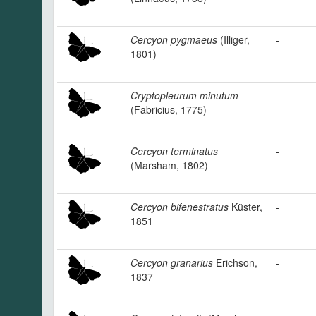
Cercyon pygmaeus
(Illiger,
-
1801)
Cryptopleurum minutum
-
(Fabricius, 1775)
Cercyon terminatus
-
(Marsham, 1802)
Cercyon bifenestratus
Küster,
-
1851
Cercyon granarius
Erichson,
-
1837