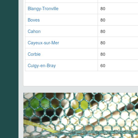
Blangy-Tronville
80
Boves
80
Cahon
80
Cayeux-sur-Mer
80
Corbie
80
Cuigy-en-Bray
60