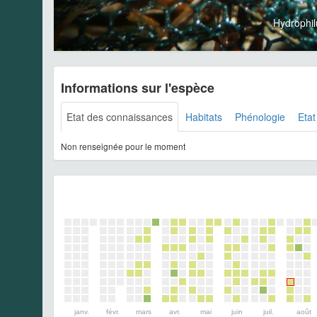
Hydrophil
Informations sur l'espèce
Etat des connaissances
Habitats
Phénologie
Etat
Non renseignée pour le moment
janv.
févr.
mars
avr.
mai
juin
juil.
août