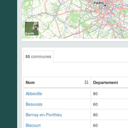
55
communes
Nom
Departement
Abbeville
80
Beauvais
60
Bernay-en-Ponthieu
80
Blacourt
60