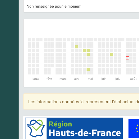
Non renseignée pour le moment
janv.
févr.
mars
avr.
mai
juin
juil.
août
Les informations données ici représentent l'état actue