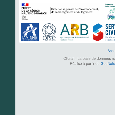
Accu
Clicnat : La base de données nat
Réalisé à partir de
GeoNatur