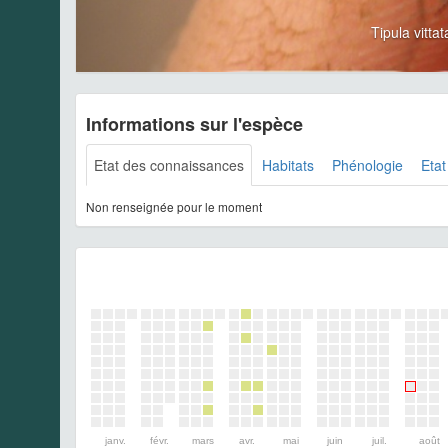
Tipula vitt
Informations sur l'espèce
Etat des connaissances
Habitats
Phénologie
Etat
Non renseignée pour le moment
janv.
févr.
mars
avr.
mai
juin
juil.
août