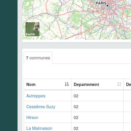
7
communes
Nom
Departement
De
Autreppes
02
Cessières-Suzy
02
Hirson
02
La Malmaison
02