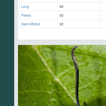
Long
80
Paissy
02
Saint-Michel
02