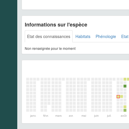
Informations sur l'espèce
Etat des connaissances
Habitats
Phénologie
Etat
Non renseignée pour le moment
janv.
févr.
mars
avr.
mai
juin
juil.
août