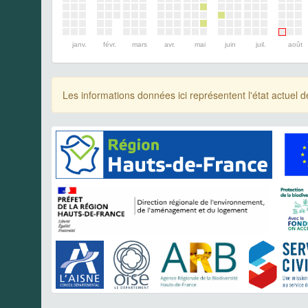
janv.
févr.
mars
avr.
mai
juin
juil.
août
Les informations données ici représentent l'état actue