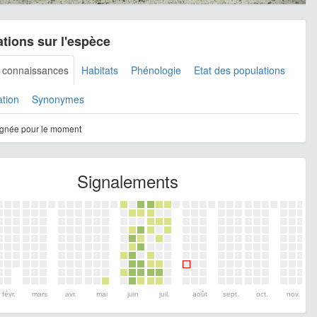
tions sur l'espèce
s connaissances
Habitats
Phénologie
Etat des populations
ation
Synonymes
gnée pour le moment
Signalements
févr.
mars
avr.
mai
juin
juil.
août
sept.
oct.
nov.