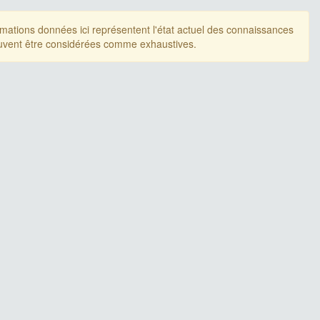
rmations données ici représentent l'état actuel des connaissances
uvent être considérées comme exhaustives.