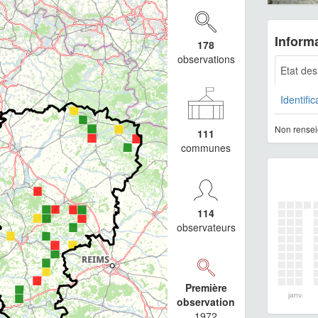
Informa
178
observations
Etat de
Identific
Non rensei
111
communes
114
observateurs
Première
janv.
observation
1972