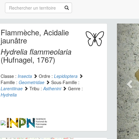
Flammèche, Acidalie
jaunâtre
Hydrelia flammeolaria
(Hufnagel, 1767)
Classe :
Insecta
Ordre :
Lepidoptera
Famille :
Geometridae
Sous-Famille :
Larentiinae
Tribu :
Asthenini
Genre :
Hydrelia