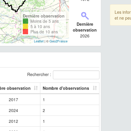
Les info
Dernière observation
et ne pe
Moins de 5 ans
Dernière
5 à 10 ans
observation
Plus de 10 ans
2026
Leaflet
| ©
Geo2France
Rechercher :
ère observation
Nombre d'observations
2017
1
2024
2
2012
1