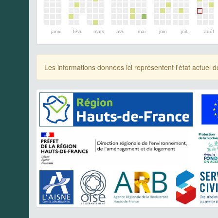
janv.
févr.
mars
avr.
mai
juin
juil.
août
Les informations données ici représentent l'état actue