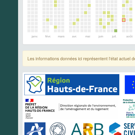
janv.
févr.
mars
avr.
mai
juin
juil.
août
Les informations données ici représentent l'état actue