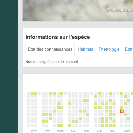
Chrysoperla 
Informations sur l'espèce
Etat des connaissances
Habitats
Phénologie
Etat
Non renseignée pour le moment
janv.
févr.
mars
avr.
mai
juin
juil.
août