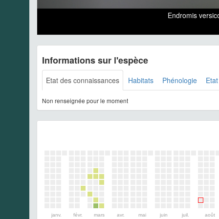
Endromis versi
Informations sur l'espèce
Etat des connaissances
Habitats
Phénologie
Etat
Non renseignée pour le moment
janv.
févr.
mars
avr.
mai
juin
juil.
août