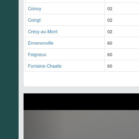
Coincy
02
Coingt
02
Crécy-au-Mont
02
Ermenonville
60
Feigneux
60
Fontaine-Chaalis
60