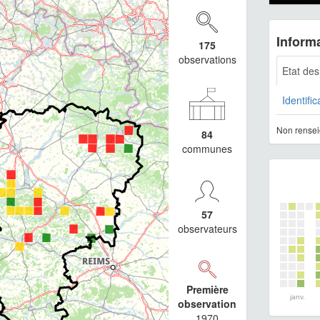
Informa
175
observations
Etat de
Identific
Non rensei
84
communes
57
observateurs
Première
janv.
observation
1970