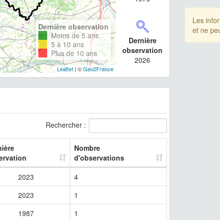
Les info
Dernière observation
et ne pe
Moins de 5 ans
Dernière
5 à 10 ans
observation
Plus de 10 ans
2026
Leaflet
| ©
Geo2France
Rechercher :
nière
Nombre
ervation
d'observations
2023
4
2023
1
1987
1