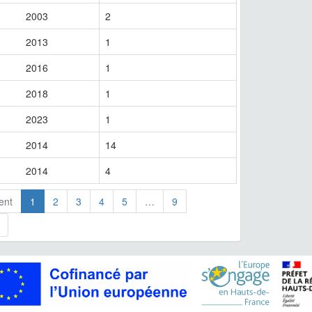
2003
2
2013
1
2016
1
2018
1
2023
1
2014
14
2014
4
ent
1
2
3
4
5
…
9