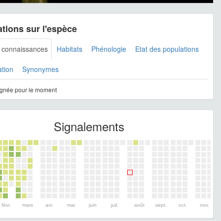
tions sur l'espèce
s connaissances
Habitats
Phénologie
Etat des populations
ation
Synonymes
gnée pour le moment
Signalements
févr.
mars
avr.
mai
juin
juil.
août
sept.
oct.
nov.