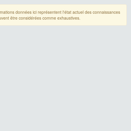
rmations données ici représentent l'état actuel des connaissances
uvent être considérées comme exhaustives.