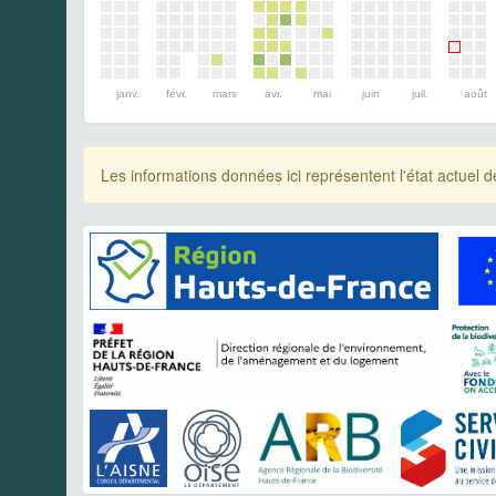
janv.
févr.
mars
avr.
mai
juin
juil.
août
Les informations données ici représentent l'état actue