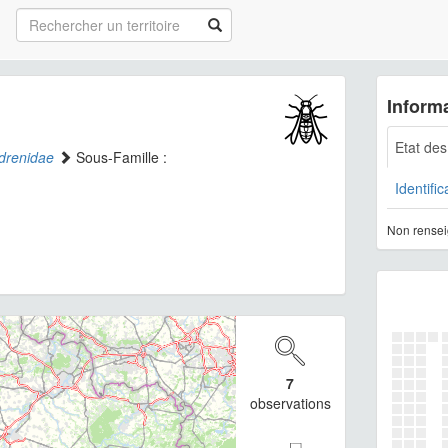
Informa
Etat de
drenidae
Sous-Famille :
Identific
Non rensei
7
observations