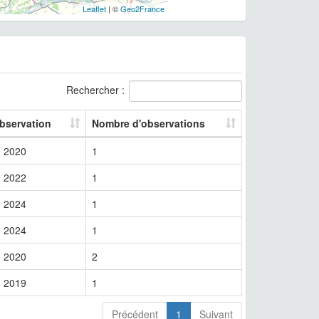
Leaflet
| ©
Geo2France
Rechercher :
observation
Nombre d'observations
2020
1
2022
1
2024
1
2024
1
2020
2
2019
1
Précédent
1
Suivant