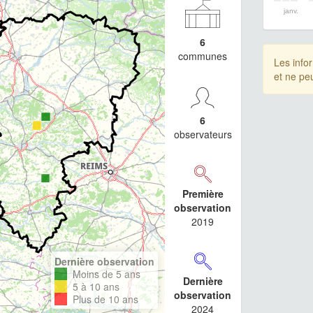
janv.
6
communes
Les info
et ne pe
6
observateurs
Première
observation
2019
Dernière observation
Moins de 5 ans
Dernière
5 à 10 ans
observation
Plus de 10 ans
2024