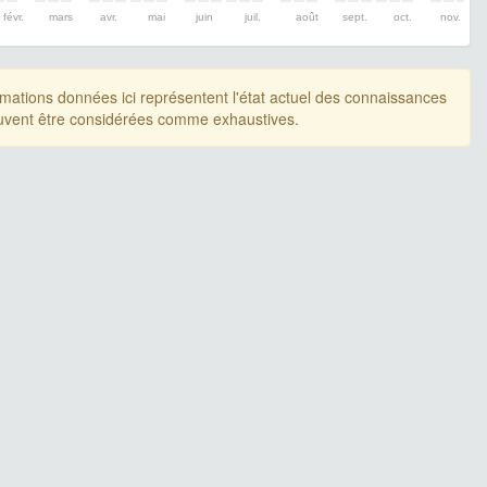
févr.
mars
avr.
mai
juin
juil.
août
sept.
oct.
nov.
rmations données ici représentent l'état actuel des connaissances
uvent être considérées comme exhaustives.