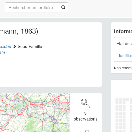
mann, 1863)
Informa
Etat de
ricidae
Sous-Famille :
ata
Identific
Non rensei
3
observations