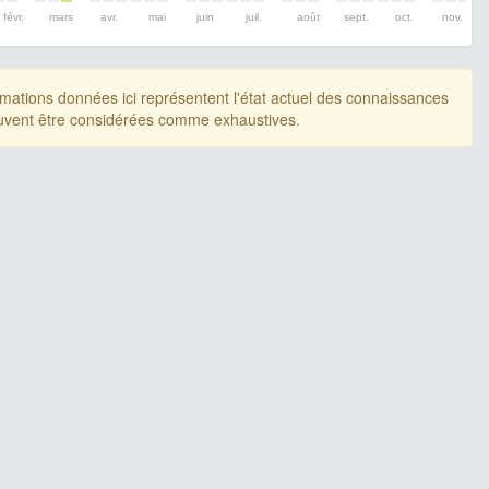
févr.
mars
avr.
mai
juin
juil.
août
sept.
oct.
nov.
rmations données ici représentent l'état actuel des connaissances
uvent être considérées comme exhaustives.