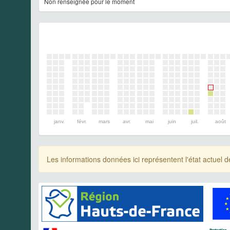
Non renseignée pour le moment
janv.
févr.
mars
avr.
mai
juin
juil.
août
Les informations données ici représentent l'état actue