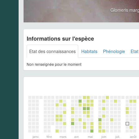
Glomeris mar
Informations sur l'espèce
Etat des connaissances
Habitats
Phénologie
Etat
Non renseignée pour le moment
janv.
févr.
mars
avr.
mai
juin
juil.
août