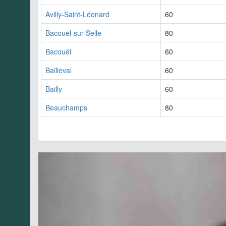
Avilly-Saint-Léonard
60
Bacouel-sur-Selle
80
Bacouël
60
Bailleval
60
Bailly
60
Beauchamps
80