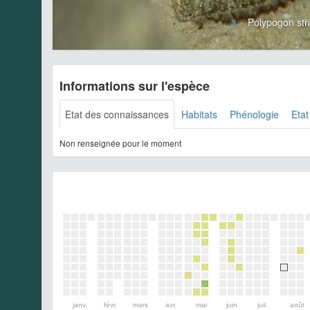
Polypogon str
Informations sur l'espèce
Etat des connaissances
Habitats
Phénologie
Etat
Non renseignée pour le moment
janv.
févr.
mars
avr.
mai
juin
juil.
août