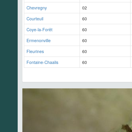
Chevregny
02
Courteuil
60
Coye-la-Forêt
60
Ermenonville
60
Fleurines
60
Fontaine-Chaalis
60