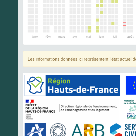
janv.
févr.
mars
avr.
mai
juin
juil.
août
Les informations données ici représentent l'état actue