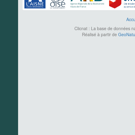
Accu
Clicnat : La base de données nat
Réalisé à partir de
GeoNatur