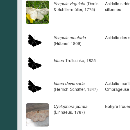
Scopula virgulata
(Denis
Acidalie strié
& Schiffermüller, 1775)
sillonnée
Scopula emutaria
Acidalie des 
(Hübner, 1809)
Idaea
Treitschke, 1825
-
Idaea deversaria
Acidalie mari
(Herrich-Schäffer, 1847)
Ombrageuse
Cyclophora porata
Ephyre troué
(Linnaeus, 1767)