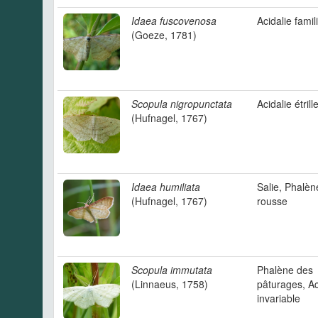
Idaea fuscovenosa
Acidalie famil
(Goeze, 1781)
Scopula nigropunctata
Acidalie étrill
(Hufnagel, 1767)
Idaea humiliata
Salie, Phalèn
(Hufnagel, 1767)
rousse
Scopula immutata
Phalène des
(Linnaeus, 1758)
pâturages, Ac
invariable