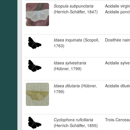
Scopula subpunctaria
Acidalie virgi
(Herrich-Schäffer, 1847)
Acidalie ponc
Idaea inquinata
(Scopoli,
Dosithée nai
1763)
Idaea sylvestraria
Acidalie sylve
(Hübner, 1799)
Idaea dilutaria
(Hübner,
Acidalie dilué
1799)
Cyclophora ruficiliaria
Trois-Cercea
(Herrich-Schäffer, 1855)