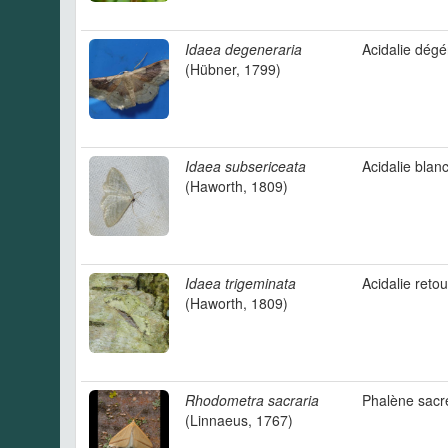
Idaea degeneraria
Acidalie dég
(Hübner, 1799)
Idaea subsericeata
Acidalie blan
(Haworth, 1809)
Idaea trigeminata
Acidalie reto
(Haworth, 1809)
Rhodometra sacraria
Phalène sacr
(Linnaeus, 1767)