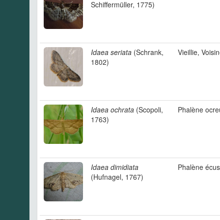
Schiffermüller, 1775)
Idaea seriata
(Schrank,
Vieillie, Voisi
1802)
Idaea ochrata
(Scopoli,
Phalène ocre
1763)
Idaea dimidiata
Phalène écu
(Hufnagel, 1767)