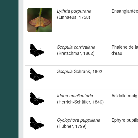
Lythria purpuraria
Ensanglanté
(Linnaeus, 1758)
Scopula corrivalaria
Phalène de la
(Kretschmar, 1862)
d'eau
Scopula
Schrank, 1802
-
Idaea macilentaria
Acidalie maigr
(Herrich-Schäffer, 1846)
Cyclophora puppillaria
Ephyre pupill
(Hübner, 1799)