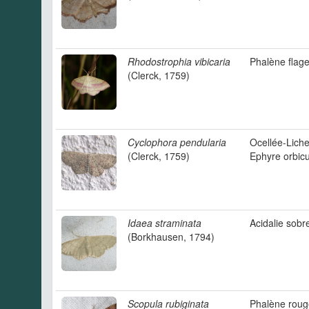
Rhodostrophia vibicaria
Phalène flage
(Clerck, 1759)
Cyclophora pendularia
Ocellée-Lich
(Clerck, 1759)
Ephyre orbicu
Idaea straminata
Acidalie sobr
(Borkhausen, 1794)
Scopula rubiginata
Phalène roug