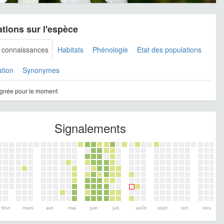
tions sur l'espèce
s connaissances
Habitats
Phénologie
Etat des populations
ation
Synonymes
gnée pour le moment
Signalements
févr.
mars
avr.
mai
juin
juil.
août
sept.
oct.
nov.