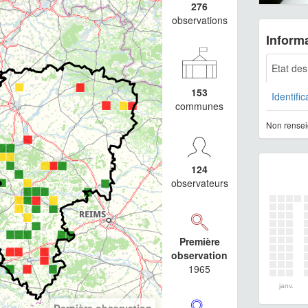
276
observations
Informa
Etat de
153
Identific
communes
Non rensei
124
observateurs
Première
observation
1965
janv.
Dernière observation