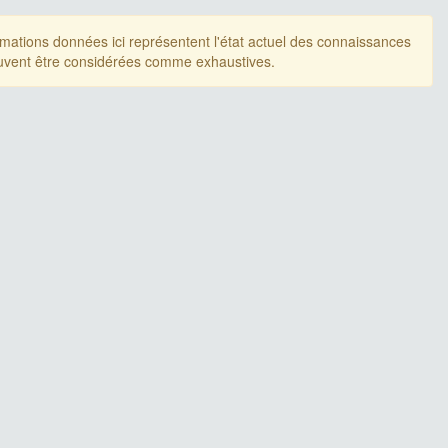
rmations données ici représentent l'état actuel des connaissances
uvent être considérées comme exhaustives.