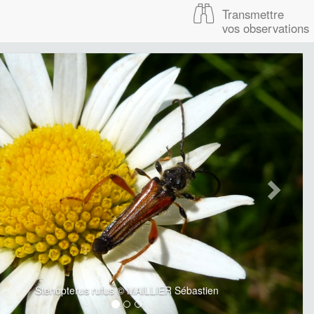
Transmettre
vos observations
Stenopterus rufus © MAILLIER Sébastien