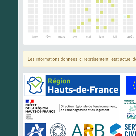
janv.
févr.
mars
avr.
mai
juin
juil.
août
Les informations données ici représentent l'état actue