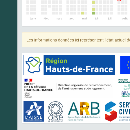
janv.
févr.
mars
avr.
mai
juin
juil.
août
Les informations données ici représentent l'état actue